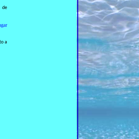
a de
ugar
to a