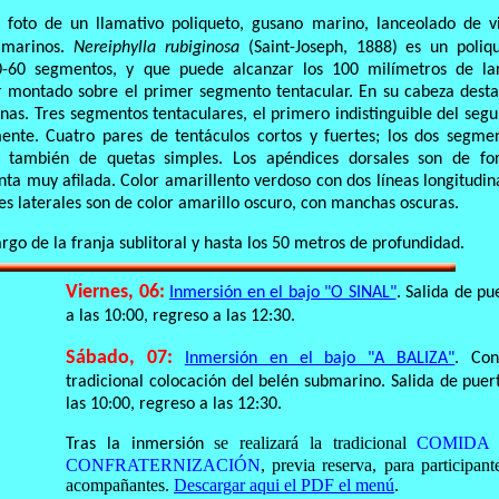
 foto de un llamativo poliqueto, gusano marino, lanceolado de v
 marinos.
Nereiphylla rubiginosa
(Saint-Joseph, 1888) es un poliq
-60 segmentos, y que puede alcanzar los 100 milímetros de la
 montado sobre el primer segmento tentacular. En su cabeza dest
enas. Tres segmentos tentaculares, el primero indistinguible del seg
ente. Cuatro pares de tentáculos cortos y fuertes; los dos segme
tos también de quetas simples. Los apéndices dorsales son de f
ta muy afilada. Color amarillento verdoso con dos líneas longitudin
es laterales son de color amarillo oscuro, con manchas oscuras.
argo de la franja sublitoral y hasta los 50 metros de profundidad.
Viernes, 06:
Inmersión en el bajo "O SINAL"
. Salida de pu
a las 10:00, regreso a las 12:30.
Sábado, 07:
Inmersión en el bajo "A BALIZA"
. Con
tradicional colocación del belén submarino. Salida de puer
las 10:00, regreso a las 12:30.
se realizará la tradicional
COMIDA
Tras la inmersión
CONFRATERNIZACIÓN
, previa reserva, para participant
acompañantes.
Descargar aqui el PDF el menú
.