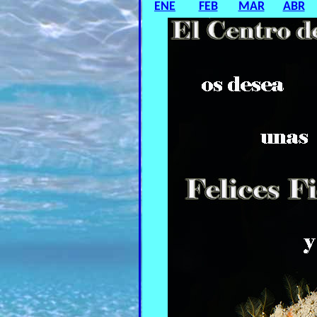
ENE
FEB
MAR
ABR