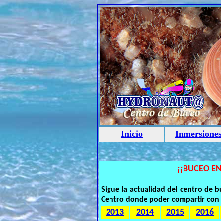
Inicio
Inmersione
¡¡BUCEO EN
Sigue la actualidad del centro de
Centro donde poder compartir con 
2013
2014
2015
2016