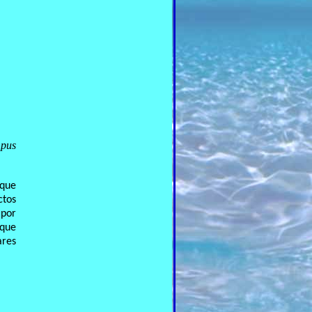
pus
 que
ctos
 por
 que
ares