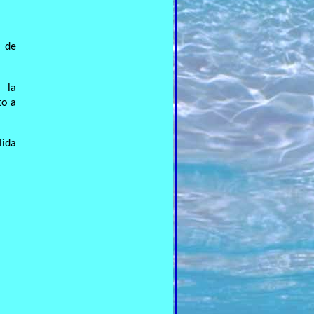
a de
 la
to a
lida