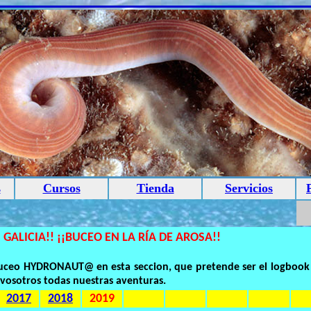
s
Cursos
Tienda
Servicios
 GALICIA!! ¡¡BUCEO EN LA RÍA DE AROSA!!
 buceo HYDRONAUT@ en esta seccion, que pretende ser el logbook
vosotros todas nuestras aventuras.
2017
2018
2019