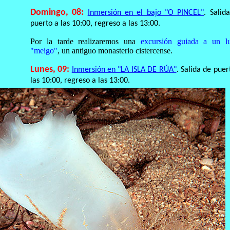
Domingo, 08:
Inmersión en el bajo "O PINCEL"
. Salid
puerto a las 10:00, regreso a las 13:00.
Por la tarde realizaremos una
excursión guiada a un l
"meigo"
, un antiguo monasterio cistercense.
Lunes, 09:
Inmersión en "LA ISLA DE RÚA"
. Salida de puer
las 10:00, regreso a las 13:00.