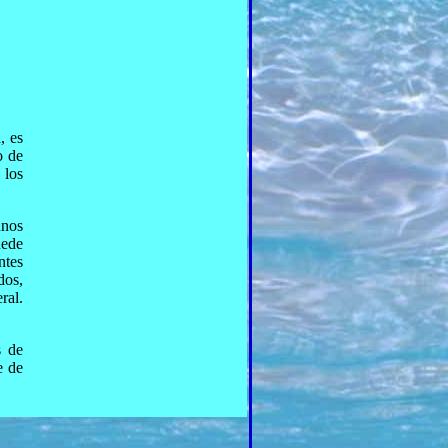
, es
o de
 los
unos
uede
ntes
dos,
ral.
s de
e de