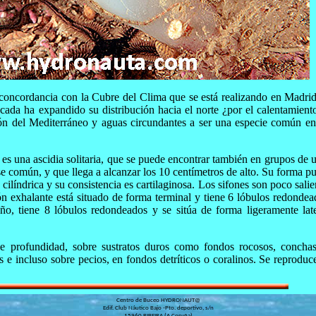
concordancia con la Cubre del Clima que se está realizando en Madrid
écada ha expandido su distribución hacia el norte ¿por el calentamient
ión del Mediterráneo y aguas circundantes a ser una especie común en
 es una ascidia solitaria, que se puede encontrar también en grupos de 
e común, y que llega a alcanzar los 10 centímetros de alto. Su forma p
cilíndrica y su consistencia es cartilaginosa. Los sifones son poco salie
fón exhalante está situado de forma terminal y tiene 6 lóbulos redondea
ño, tiene 8 lóbulos redondeados y se sitúa de forma ligeramente late
e profundidad, sobre sustratos duros como fondos rocosos, concha
 e incluso sobre pecios, en fondos detríticos o coralinos. Se reproduc
Centro de Buceo HYDRONAUT@

Edif. Club Náutico Bajo -Pto. deportivo, s/n

15960 RIBEIRA (A Coruña)
