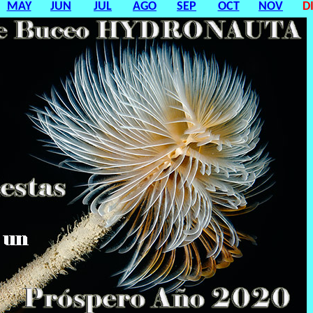
MAY
JUN
JUL
AGO
SEP
OCT
NOV
D