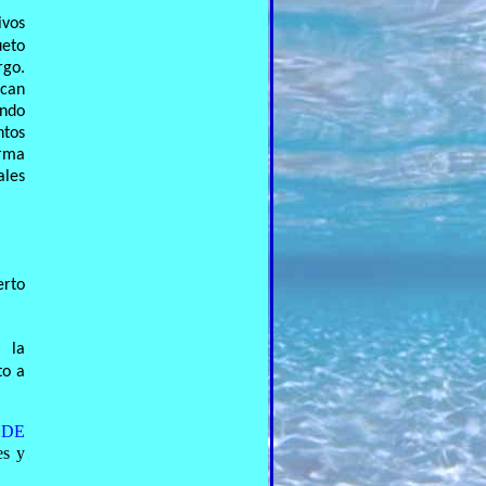
ivos
ueto
rgo.
acan
undo
ntos
orma
ales
erto
 la
to a
 DE
es y