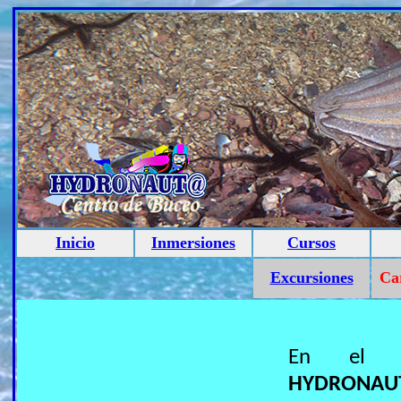
Inicio
Inmersiones
Cursos
Excursiones
Car
En e
HYDRONAU